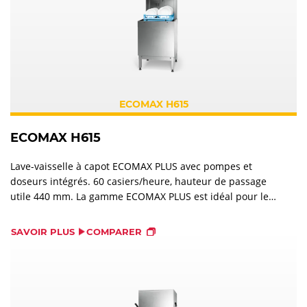
ECOMAX H615
ECOMAX H615
Lave-vaisselle à capot ECOMAX PLUS avec pompes et
doseurs intégrés. 60 casiers/heure, hauteur de passage
utile 440 mm. La gamme ECOMAX PLUS est idéal pour les
professionnels de la restauration à la recherche de
confort. ecomax plus combine tous les avantages de la
SAVOIR PLUS
COMPARER
gamme ECOMAX PLUS et offre, en plus, une puissance de
lavage supplémentaire et une efficacité énergétique.