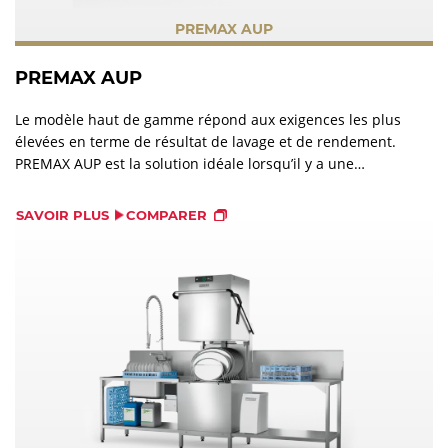
PREMAX AUP
PREMAX AUP
Le modèle haut de gamme répond aux exigences les plus
élevées en terme de résultat de lavage et de rendement.
PREMAX AUP est la solution idéale lorsqu’il y a une
quantité importante de déchets dans la machine.
L'utilisation de la douchette n'est plus nécessaire.
SAVOIR PLUS
COMPARER