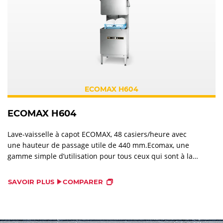
ECOMAX H604
ECOMAX H604
Lave-vaisselle à capot ECOMAX, 48 casiers/heure avec
une hauteur de passage utile de 440 mm.Ecomax, une
gamme simple d’utilisation pour tous ceux qui sont à la
recherche d’une machine économique destinée à un
usage professionnel. Elle est fiable, économique et
SAVOIR PLUS
COMPARER
parfaitement adaptée à la restauration. Ecomax répond à
toutes vos exigences pour un résultat de lavage
hygiénique.