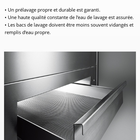
• Un prélavage propre et durable est garanti.
• Une haute qualité constante de l‘eau de lavage est assurée.
• Les bacs de lavage doivent être moins souvent vidangés et
remplis d‘eau propre.
WE NEED YOUR CONSENT TO
LOAD THE YOUTUBE SERVICE!
This content is not permitted to load due to
trackers that are not disclosed to the visitor.
The website owner needs to setup the site
with their CMP to add this content to the list
of technologies used.